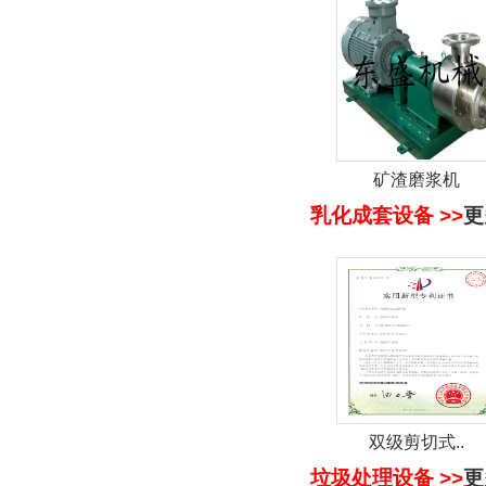
矿渣磨浆机
乳化成套设备 >>
更
双级剪切式..
垃圾处理设备 >>
更